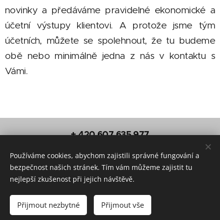
novinky a předáváme pravidelné ekonomické a
účetní výstupy klientovi. A protože jsme tým
účetních, můžete se spolehnout, že tu budeme
obě nebo minimálně jedna z nás v kontaktu s
Vámi.
+ 420 607 635 977
info@zebra-acc.cz
Používáme cookies, abychom zajistili správné fungování a
Zebra Accounting s.r.o.
bezpečnost našich stránek. Tím vám můžeme zajistit tu
IČ: 212 78 687
nejlepší zkušenost při jejich návštěvě.
Sídlo: Nové sady 988/2, 602 00 Brno
Společnost zapsaná vedená u Krajského soudu v
Přijmout nezbytné
Přijmout vše
Brně, spisová značka C 138228